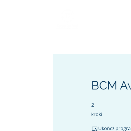
Home
About
Services
BCM/ R
BCM Aw
2 kroki
2
kroki
Ukończ program