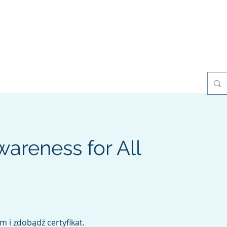
esilience Games
Projects
Clients
My Books
Contact
areness for All
 i zdobądź certyfikat.