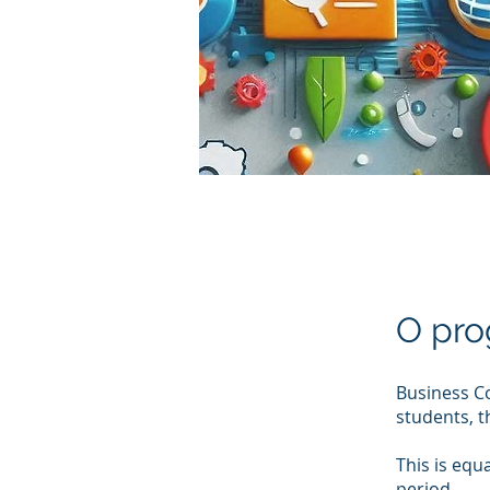
O pro
Business Co
students, t
This is equ
period.