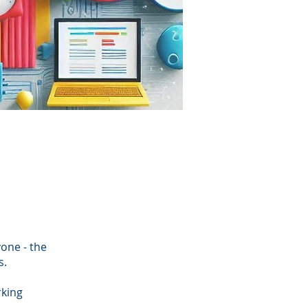
one - the
s.
rking